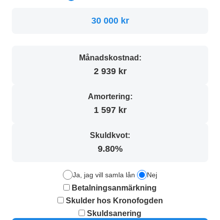
30 000 kr
Månadskostnad:
2 939 kr
Amortering:
1 597 kr
Skuldkvot:
9.80%
Ja, jag vill samla lån
Nej
Betalningsanmärkning
Skulder hos Kronofogden
Skuldsanering