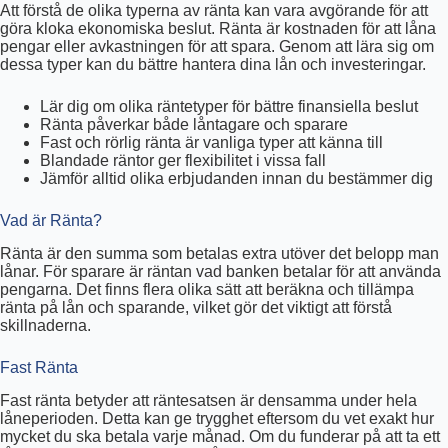
Att förstå de olika typerna av ränta kan vara avgörande för att
göra kloka ekonomiska beslut. Ränta är kostnaden för att låna
pengar eller avkastningen för att spara. Genom att lära sig om
dessa typer kan du bättre hantera dina lån och investeringar.
Lär dig om olika räntetyper för bättre finansiella beslut
Ränta påverkar både låntagare och sparare
Fast och rörlig ränta är vanliga typer att känna till
Blandade räntor ger flexibilitet i vissa fall
Jämför alltid olika erbjudanden innan du bestämmer dig
Vad är Ränta?
Ränta är den summa som betalas extra utöver det belopp man
lånar. För sparare är räntan vad banken betalar för att använda
pengarna. Det finns flera olika sätt att beräkna och tillämpa
ränta på lån och sparande, vilket gör det viktigt att förstå
skillnaderna.
Fast Ränta
Fast ränta betyder att räntesatsen är densamma under hela
låneperioden. Detta kan ge trygghet eftersom du vet exakt hur
mycket du ska betala varje månad. Om du funderar på att ta ett