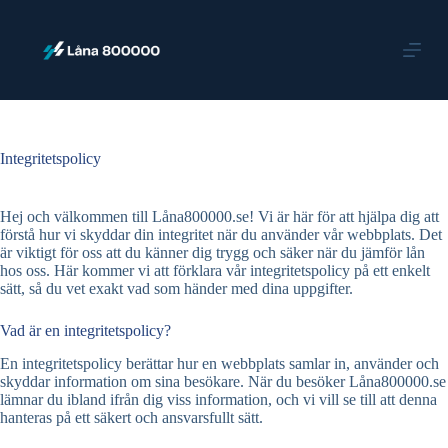
S
k
i
p
t
o
c
o
Integritetspolicy
n
t
e
Hej och välkommen till Låna800000.se! Vi är här för att hjälpa dig att
n
förstå hur vi skyddar din integritet när du använder vår webbplats. Det
t
är viktigt för oss att du känner dig trygg och säker när du jämför lån
hos oss. Här kommer vi att förklara vår integritetspolicy på ett enkelt
sätt, så du vet exakt vad som händer med dina uppgifter.
Vad är en integritetspolicy?
En integritetspolicy berättar hur en webbplats samlar in, använder och
skyddar information om sina besökare. När du besöker Låna800000.se
lämnar du ibland ifrån dig viss information, och vi vill se till att denna
hanteras på ett säkert och ansvarsfullt sätt.