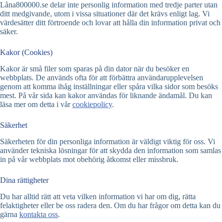
Låna800000.se delar inte personlig information med tredje parter utan
ditt medgivande, utom i vissa situationer där det krävs enligt lag. Vi
värdesätter ditt förtroende och lovar att hålla din information privat och
säker.
Kakor (Cookies)
Kakor är små filer som sparas på din dator när du besöker en
webbplats. De används ofta för att förbättra användarupplevelsen
genom att komma ihåg inställningar eller spåra vilka sidor som besöks
mest. På vår sida kan kakor användas för liknande ändamål. Du kan
läsa mer om detta i vår
cookiepolicy
.
Säkerhet
Säkerheten för din personliga information är väldigt viktig för oss. Vi
använder tekniska lösningar för att skydda den information som samlas
in på vår webbplats mot obehörig åtkomst eller missbruk.
Dina rättigheter
Du har alltid rätt att veta vilken information vi har om dig, rätta
felaktigheter eller be oss radera den. Om du har frågor om detta kan du
gärna
kontakta oss
.