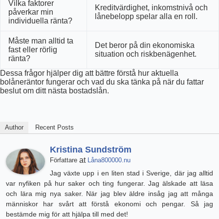
Vilka faktorer
Kreditvärdighet, inkomstnivå och
påverkar min
lånebelopp spelar alla en roll.
individuella ränta?
Måste man alltid ta
Det beror på din ekonomiska
fast eller rörlig
situation och riskbenägenhet.
ränta?
Dessa frågor hjälper dig att bättre förstå hur aktuella
bolåneräntor fungerar och vad du ska tänka på när du fattar
beslut om ditt nästa bostadslån.
Author
Recent Posts
Kristina Sundström
at
Författare
Låna800000.nu
Jag växte upp i en liten stad i Sverige, där jag alltid
var nyfiken på hur saker och ting fungerar. Jag älskade att läsa
och lära mig nya saker. När jag blev äldre insåg jag att många
människor har svårt att förstå ekonomi och pengar. Så jag
bestämde mig för att hjälpa till med det!