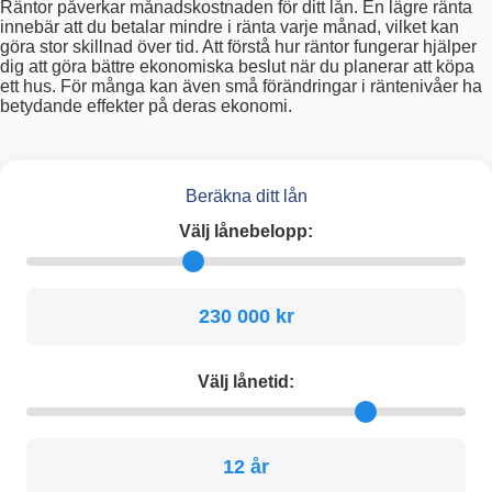
Räntor påverkar månadskostnaden för ditt lån. En lägre ränta
innebär att du betalar mindre i ränta varje månad, vilket kan
göra stor skillnad över tid. Att förstå hur räntor fungerar hjälper
dig att göra bättre ekonomiska beslut när du planerar att köpa
ett hus. För många kan även små förändringar i räntenivåer ha
betydande effekter på deras ekonomi.
Beräkna ditt lån
Välj lånebelopp:
230 000 kr
Välj lånetid:
12 år