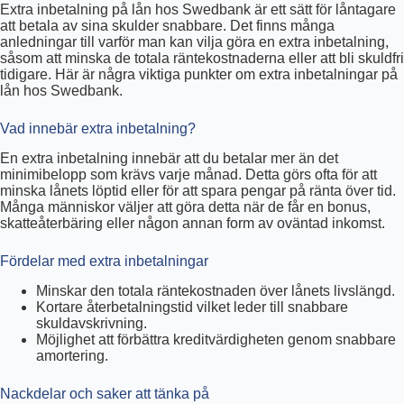
Extra inbetalning på lån hos Swedbank är ett sätt för låntagare
att betala av sina skulder snabbare. Det finns många
anledningar till varför man kan vilja göra en extra inbetalning,
såsom att minska de totala räntekostnaderna eller att bli skuldfri
tidigare. Här är några viktiga punkter om extra inbetalningar på
lån hos Swedbank.
Vad innebär extra inbetalning?
En extra inbetalning innebär att du betalar mer än det
minimibelopp som krävs varje månad. Detta görs ofta för att
minska lånets löptid eller för att spara pengar på ränta över tid.
Många människor väljer att göra detta när de får en bonus,
skatteåterbäring eller någon annan form av oväntad inkomst.
Fördelar med extra inbetalningar
Minskar den totala räntekostnaden över lånets livslängd.
Kortare återbetalningstid vilket leder till snabbare
skuldavskrivning.
Möjlighet att förbättra kreditvärdigheten genom snabbare
amortering.
Nackdelar och saker att tänka på