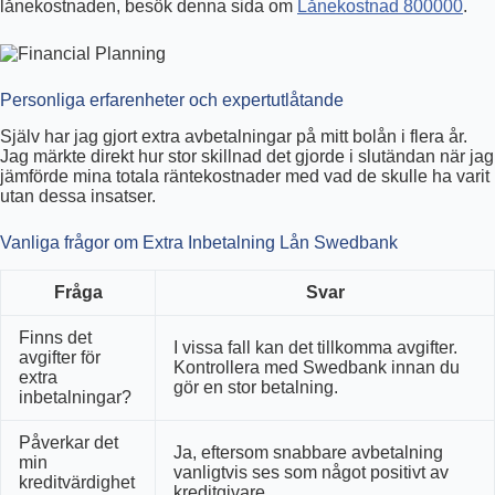
lånekostnaden, besök denna sida om
Lånekostnad 800000
.
Personliga erfarenheter och expertutlåtande
Själv har jag gjort extra avbetalningar på mitt bolån i flera år.
Jag märkte direkt hur stor skillnad det gjorde i slutändan när jag
jämförde mina totala räntekostnader med vad de skulle ha varit
utan dessa insatser.
Vanliga frågor om Extra Inbetalning Lån Swedbank
Fråga
Svar
Finns det
I vissa fall kan det tillkomma avgifter.
avgifter för
Kontrollera med Swedbank innan du
extra
gör en stor betalning.
inbetalningar?
Påverkar det
Ja, eftersom snabbare avbetalning
min
vanligtvis ses som något positivt av
kreditvärdighet
kreditgivare.