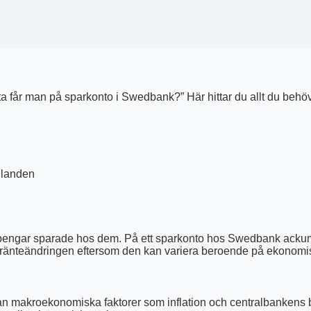
ta får man på sparkonto i Swedbank?” Här hittar du allt du behöve
llanden
pengar sparade hos dem. På ett sparkonto hos Swedbank ackumule
ll på ränteändringen eftersom den kan variera beroende på ekonom
kan makroekonomiska faktorer som inflation och centralbankens b