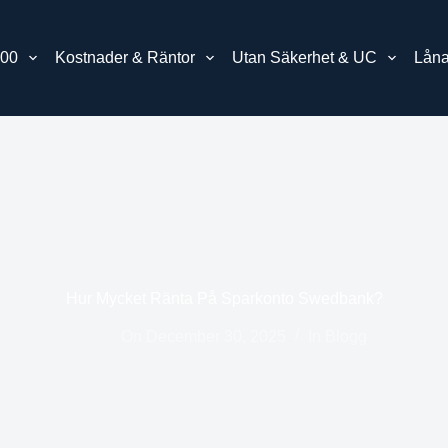
00
Kostnader & Räntor
Utan Säkerhet & UC
Låna
Hur Mycket Ränta På Sparkonto Swedbank?
On
December 30, 2025
In
Blogg