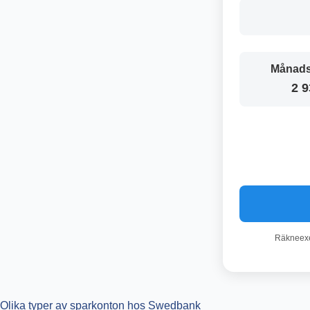
Månads
2 9
Räkneexem
Olika typer av sparkonton hos Swedbank