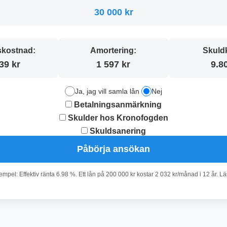
30 000 kr
kostnad:
Amortering:
Skuld
39 kr
1 597 kr
9.8
Ja, jag vill samla lån
Nej
Betalningsanmärkning
Skulder hos Kronofogden
Skuldsanering
Påbörja ansökan
pel: Effektiv ränta 6.98 %. Ett lån på 200 000 kr kostar 2 032 kr/månad i 12 år. L