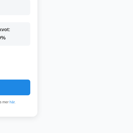
kvot:
0%
äs mer
här
.