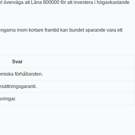
pel överväga att Låna 800000 för att investera i högavkastande
pengarna inom kortare framtid kan bundet sparande vara ett
Svar
omiska förhållanden.
insättningsgaranti.
sningar.