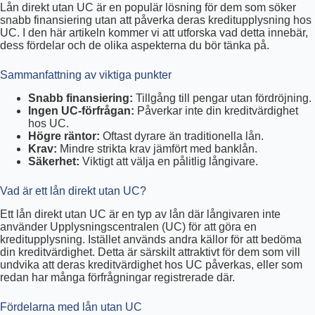
Lån direkt utan UC är en populär lösning för dem som söker
snabb finansiering utan att påverka deras kreditupplysning hos
UC. I den här artikeln kommer vi att utforska vad detta innebär,
dess fördelar och de olika aspekterna du bör tänka på.
Sammanfattning av viktiga punkter
Snabb finansiering:
Tillgång till pengar utan fördröjning.
Ingen UC-förfrågan:
Påverkar inte din kreditvärdighet
hos UC.
Högre räntor:
Oftast dyrare än traditionella lån.
Krav:
Mindre strikta krav jämfört med banklån.
Säkerhet:
Viktigt att välja en pålitlig långivare.
Vad är ett lån direkt utan UC?
Ett lån direkt utan UC är en typ av lån där långivaren inte
använder Upplysningscentralen (UC) för att göra en
kreditupplysning. Istället används andra källor för att bedöma
din kreditvärdighet. Detta är särskilt attraktivt för dem som vill
undvika att deras kreditvärdighet hos UC påverkas, eller som
redan har många förfrågningar registrerade där.
Fördelarna med lån utan UC