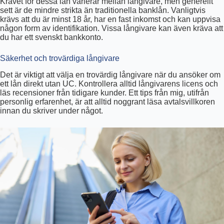
Kravet för dessa lån varierar mellan långivare, men generellt
sett är de mindre strikta än traditionella banklån. Vanligtvis
krävs att du är minst 18 år, har en fast inkomst och kan uppvisa
någon form av identifikation. Vissa långivare kan även kräva att
du har ett svenskt bankkonto.
Säkerhet och trovärdiga långivare
Det är viktigt att välja en trovärdig långivare när du ansöker om
ett lån direkt utan UC. Kontrollera alltid långivarens licens och
läs recensioner från tidigare kunder. Ett tips från mig, utifrån
personlig erfarenhet, är att alltid noggrant läsa avtalsvillkoren
innan du skriver under något.