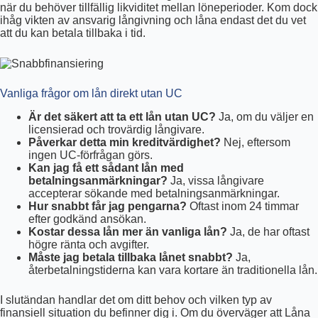
när du behöver tillfällig likviditet mellan löneperioder. Kom dock
ihåg vikten av ansvarig långivning och låna endast det du vet
att du kan betala tillbaka i tid.
Vanliga frågor om lån direkt utan UC
Är det säkert att ta ett lån utan UC?
Ja, om du väljer en
licensierad och trovärdig långivare.
Påverkar detta min kreditvärdighet?
Nej, eftersom
ingen UC-förfrågan görs.
Kan jag få ett sådant lån med
betalningsanmärkningar?
Ja, vissa långivare
accepterar sökande med betalningsanmärkningar.
Hur snabbt får jag pengarna?
Oftast inom 24 timmar
efter godkänd ansökan.
Kostar dessa lån mer än vanliga lån?
Ja, de har oftast
högre ränta och avgifter.
Måste jag betala tillbaka lånet snabbt?
Ja,
återbetalningstiderna kan vara kortare än traditionella lån.
I slutändan handlar det om ditt behov och vilken typ av
finansiell situation du befinner dig i. Om du överväger att Låna