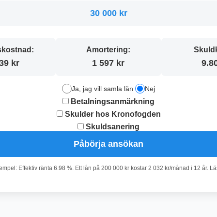
30 000 kr
kostnad:
Amortering:
Skuld
39 kr
1 597 kr
9.8
Ja, jag vill samla lån
Nej
Betalningsanmärkning
Skulder hos Kronofogden
Skuldsanering
Påbörja ansökan
pel: Effektiv ränta 6.98 %. Ett lån på 200 000 kr kostar 2 032 kr/månad i 12 år. L