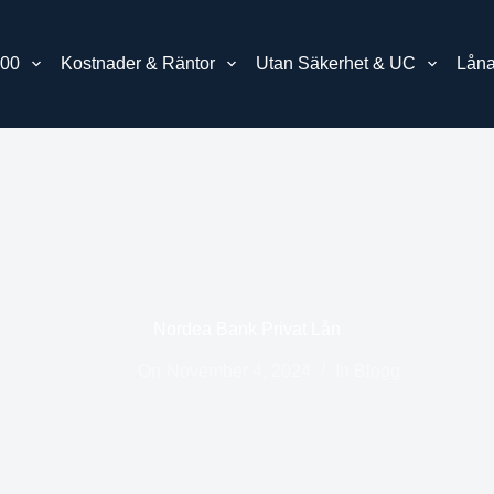
00
Kostnader & Räntor
Utan Säkerhet & UC
Låna
Nordea Bank Privat Lån
On
November 4, 2024
In
Blogg