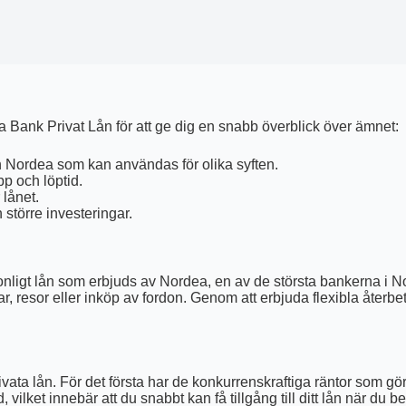
Bank Privat Lån för att ge dig en snabb överblick över ämnet:
ån Nordea som kan användas för olika syften.
p och löptid.
 lånet.
törre investeringar.
nligt lån som erbjuds av Nordea, en av de största bankerna i Nor
r, resor eller inköp av fordon. Genom att erbjuda flexibla återbe
rivata lån. För det första har de konkurrenskraftiga räntor som 
ilket innebär att du snabbt kan få tillgång till ditt lån när du