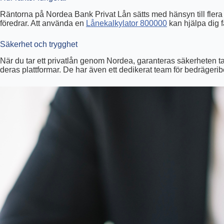
Räntorna på Nordea Bank Privat Lån sätts med hänsyn till flera 
föredrar. Att använda en
Lånekalkylator 800000
kan hjälpa dig f
Säkerhet och trygghet
När du tar ett privatlån genom Nordea, garanteras säkerheten ta
deras plattformar. De har även ett dedikerat team för bedräger