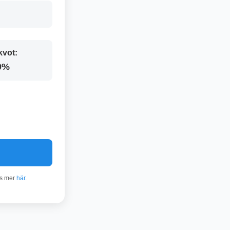
kvot:
0%
äs mer
här
.