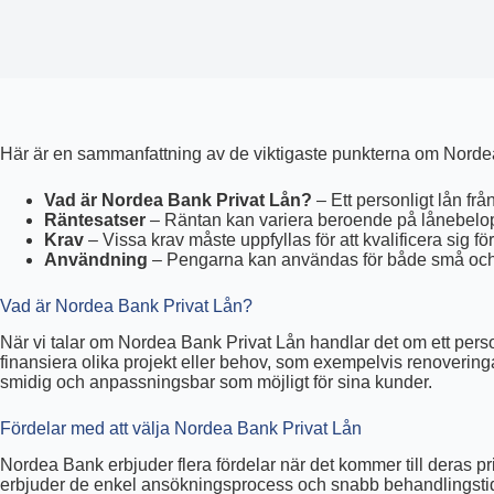
Här är en sammanfattning av de viktigaste punkterna om Nordea 
Vad är Nordea Bank Privat Lån?
– Ett personligt lån fr
Räntesatser
– Räntan kan variera beroende på lånebelop
Krav
– Vissa krav måste uppfyllas för att kvalificera sig för
Användning
– Pengarna kan användas för både små och s
Vad är Nordea Bank Privat Lån?
När vi talar om Nordea Bank Privat Lån handlar det om ett perso
finansiera olika projekt eller behov, som exempelvis renoveringa
smidig och anpassningsbar som möjligt för sina kunder.
Fördelar med att välja Nordea Bank Privat Lån
Nordea Bank erbjuder flera fördelar när det kommer till deras p
erbjuder de enkel ansökningsprocess och snabb behandlingstid, v