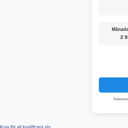
Månads
2 9
Räkneexem
Krav för att kvalificera sig