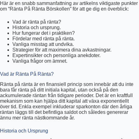
Här är en snabb sammanfattning av artikelns viktigaste punkter
om “Ränta På Ränta Börskollen” för att ge dig en överblick:
Vad är ränta på ränta?
Historia och ursprung.
Hur fungerar det i praktiken?
Fördelar med ränta på ränta.
Vanliga misstag att undvika.
Strategier för att maximera dina avkastningar.
Expertinsikter och personliga anekdoter.
Vanliga frågor om ämnet.
Vad är Ränta På Ränta?
Ränta på ränta är en finansiell princip som innebär att du inte
bara får ränta på ditt initiala kapital, utan också på den
ackumulerade räntan från tidigare perioder. Det är en kraftfull
mekanism som kan hjälpa ditt kapital att växa exponentiellt
över tid. Enkla exempel inkluderar sparkonton där den årliga
räntan läggs till det befintliga saldot och således genererar
ännu mer ränta nästkommande år.
Historia och Ursprung