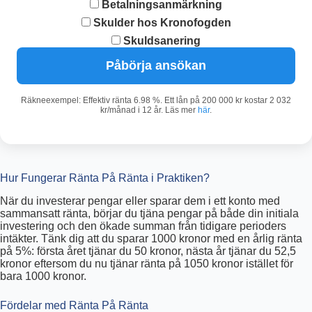
Betalningsanmärkning
Skulder hos Kronofogden
Skuldsanering
Påbörja ansökan
Räkneexempel: Effektiv ränta 6.98 %. Ett lån på 200 000 kr kostar 2 032
kr/månad i 12 år. Läs mer
här
.
Hur Fungerar Ränta På Ränta i Praktiken?
När du investerar pengar eller sparar dem i ett konto med
sammansatt ränta, börjar du tjäna pengar på både din initiala
investering och den ökade summan från tidigare perioders
intäkter. Tänk dig att du sparar 1000 kronor med en årlig ränta
på 5%: första året tjänar du 50 kronor, nästa år tjänar du 52,5
kronor eftersom du nu tjänar ränta på 1050 kronor istället för
bara 1000 kronor.
Fördelar med Ränta På Ränta