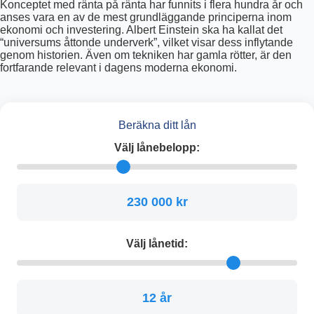
Konceptet med ränta på ränta har funnits i flera hundra år och
anses vara en av de mest grundläggande principerna inom
ekonomi och investering. Albert Einstein ska ha kallat det
“universums åttonde underverk”, vilket visar dess inflytande
genom historien. Även om tekniken har gamla rötter, är den
fortfarande relevant i dagens moderna ekonomi.
Beräkna ditt lån
Välj lånebelopp:
230 000 kr
Välj lånetid:
12 år