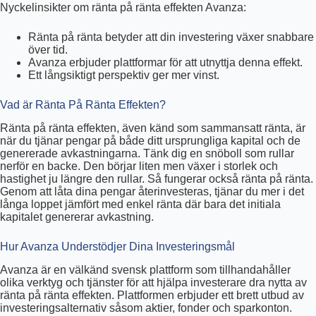
Nyckelinsikter om ränta på ränta effekten Avanza:
Ränta på ränta betyder att din investering växer snabbare
över tid.
Avanza erbjuder plattformar för att utnyttja denna effekt.
Ett långsiktigt perspektiv ger mer vinst.
Vad är Ränta På Ränta Effekten?
Ränta på ränta effekten, även känd som sammansatt ränta, är
när du tjänar pengar på både ditt ursprungliga kapital och de
genererade avkastningarna. Tänk dig en snöboll som rullar
nerför en backe. Den börjar liten men växer i storlek och
hastighet ju längre den rullar. Så fungerar också ränta på ränta.
Genom att låta dina pengar återinvesteras, tjänar du mer i det
långa loppet jämfört med enkel ränta där bara det initiala
kapitalet genererar avkastning.
Hur Avanza Understödjer Dina Investeringsmål
Avanza är en välkänd svensk plattform som tillhandahåller
olika verktyg och tjänster för att hjälpa investerare dra nytta av
ränta på ränta effekten. Plattformen erbjuder ett brett utbud av
investeringsalternativ såsom aktier, fonder och sparkonton.