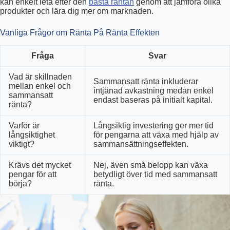
kan enkelt leta efter den
bästa räntan
genom att jämföra olika
produkter och lära dig mer om marknaden.
Vanliga Frågor om Ränta På Ränta Effekten
Fråga
Svar
Vad är skillnaden
Sammansatt ränta inkluderar
mellan enkel och
intjänad avkastning medan enkel
sammansatt
endast baseras på initialt kapital.
ränta?
Varför är
Långsiktig investering ger mer tid
långsiktighet
för pengarna att växa med hjälp av
viktigt?
sammansättningseffekten.
Krävs det mycket
Nej, även små belopp kan växa
pengar för att
betydligt över tid med sammansatt
börja?
ränta.