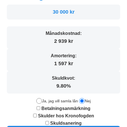
30 000 kr
Månadskostnad:
2 939 kr
Amortering:
1 597 kr
Skuldkvot:
9.80%
Ja, jag vill samla lån
Nej
Betalningsanmärkning
Skulder hos Kronofogden
Skuldsanering