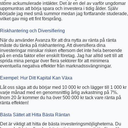
större ackumulerade intäkter. Det är en del av varför ungdomar
uppmuntras att börja spara och investera i tidig ålder. Själv
började jag med små summor medan jag fortfarande studerade,
vilket gav mig ett fint försprång.
Riskhantering och Diversifiering
När du använder Avanza för att dra nytta av ränta på ränta
måste du tänka på riskhantering. Att diversifiera dina
investeringar minskar risken eftersom det inte hela beroende
på en enda faktor eller enskilt företag. Jag har alltid sett till att
sprida mina pengar över flera sektorer för att minimera
eventuella negativa effekter från marknadssvängningar.
Exempel: Hur Ditt Kapital Kan Växa
Låt oss säga att du börjar med 10 000 kr och lägger till 1 000 kr
varje månad med en genomsnittlig årlig avkastning på 7%.
Inom 20 år kommer du ha över 500 000 kr tack vare ränta på
ränta effekten!
Bästa Sättet att Hitta Bästa Räntan
Det är viktigt att hitta de bästa investeringsmöjligheterna. Du