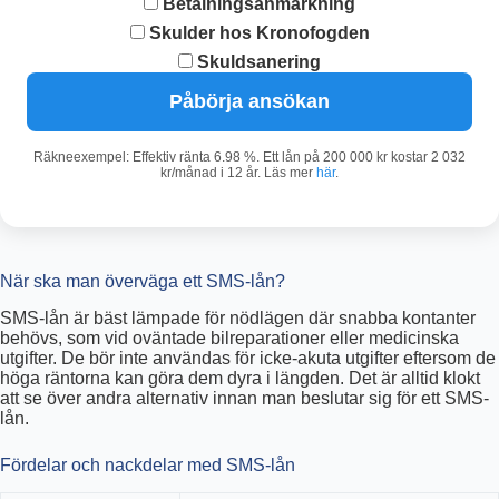
Betalningsanmärkning
Skulder hos Kronofogden
Skuldsanering
Påbörja ansökan
Räkneexempel: Effektiv ränta 6.98 %. Ett lån på 200 000 kr kostar 2 032
kr/månad i 12 år. Läs mer
här
.
När ska man överväga ett SMS-lån?
SMS-lån är bäst lämpade för nödlägen där snabba kontanter
behövs, som vid oväntade bilreparationer eller medicinska
utgifter. De bör inte användas för icke-akuta utgifter eftersom de
höga räntorna kan göra dem dyra i längden. Det är alltid klokt
att se över andra alternativ innan man beslutar sig för ett SMS-
lån.
Fördelar och nackdelar med SMS-lån