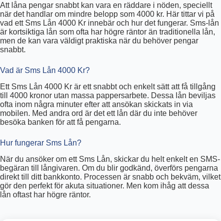
Att låna pengar snabbt kan vara en räddare i nöden, speciellt
när det handlar om mindre belopp som 4000 kr. Här tittar vi på
vad ett Sms Lån 4000 Kr innebär och hur det fungerar. Sms-lån
är kortsiktiga lån som ofta har högre räntor än traditionella lån,
men de kan vara väldigt praktiska när du behöver pengar
snabbt.
Vad är Sms Lån 4000 Kr?
Ett Sms Lån 4000 Kr är ett snabbt och enkelt sätt att få tillgång
till 4000 kronor utan massa pappersarbete. Dessa lån beviljas
ofta inom några minuter efter att ansökan skickats in via
mobilen. Med andra ord är det ett lån där du inte behöver
besöka banken för att få pengarna.
Hur fungerar Sms Lån?
När du ansöker om ett Sms Lån, skickar du helt enkelt en SMS-
begäran till långivaren. Om du blir godkänd, överförs pengarna
direkt till ditt bankkonto. Processen är snabb och bekväm, vilket
gör den perfekt för akuta situationer. Men kom ihåg att dessa
lån oftast har högre räntor.