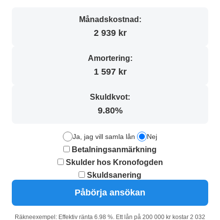
Månadskostnad:
2 939 kr
Amortering:
1 597 kr
Skuldkvot:
9.80%
Ja, jag vill samla lån
Nej
Betalningsanmärkning
Skulder hos Kronofogden
Skuldsanering
Påbörja ansökan
Räkneexempel: Effektiv ränta 6.98 %. Ett lån på 200 000 kr kostar 2 032