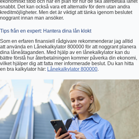
ekonomiskt stöd och har en plan för hur de ska återbetala lånet
snabbt. Det kan också vara ett alternativ för dem utan andra
kreditmöjligheter. Men det är viktigt att tänka igenom beslutet
noggrant innan man ansöker.
Tips från en expert: Hantera dina lån klokt
Som en erfaren finansiell rådgivare rekommenderar jag alltid
att använda en Lånekalkylator 800000 för att noggrant planera
dina låneåtaganden. Med hjälp av en lånekalkylator kan du
bättre förstå hur återbetalningen kommer påverka din ekonomi,
vilket hjälper dig att fatta mer informerade beslut. Du kan hitta
en bra kalkylator här:
Lånekalkylator 800000
.