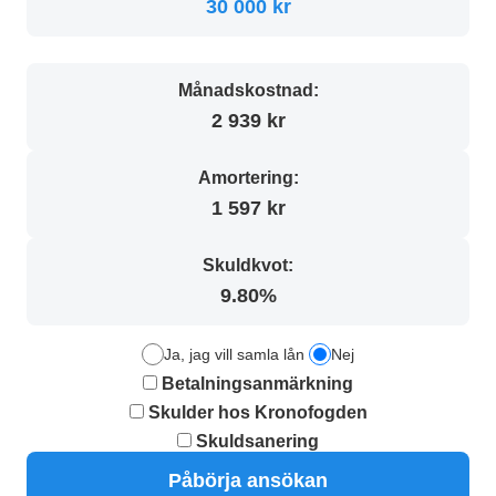
30 000 kr
Månadskostnad:
2 939 kr
Amortering:
1 597 kr
Skuldkvot:
9.80%
Ja, jag vill samla lån
Nej
Betalningsanmärkning
Skulder hos Kronofogden
Skuldsanering
Påbörja ansökan